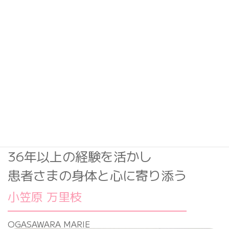
所属学会／日本外科学会 専門医、指導医
日本消化器外科学会 専門医、指導医
日本肝臓学会 専門医
日本皮膚外科学会
日本静脈学会 弾性ストッキング・圧迫療法
コンダクター
36年以上の経験を活かし
患者さまの身体と心に寄り添う
小笠原 万里枝
OGASAWARA MARIE