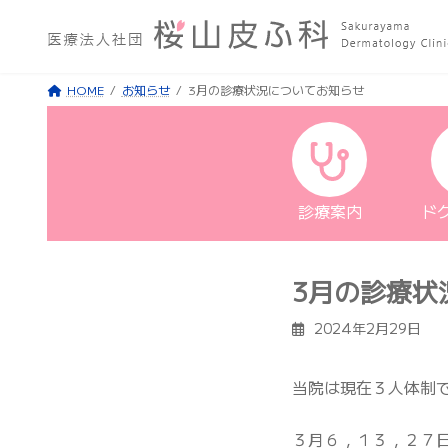
コ
ナ
ン
ビ
テ
ゲ
HOME
お知らせ
3月の診療状況についてお知らせ
ン
ー
ツ
シ
へ
ョ
ス
ン
キ
に
診療案内
ド
ッ
移
プ
動
3月の診療状
2024年2月29日
当院は現在３人体制
３月６，１３，２７