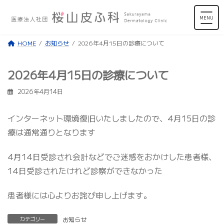
コ
ナ
MENU
ン
ビ
テ
ゲ
HOME
お知らせ
2026年4月15日の診療について
ン
ー
ツ
シ
2026年4月15日の診療について
へ
ョ
ス
ン
2026年4月14日
キ
に
インターネット環境復旧いたしましたので、4月15日の診
ッ
移
療は通常通りとなります
プ
動
4月14日受診され会計などでご迷惑をおかけした患者様、
14日受診されたけれど診察ができなかった
患者様には心よりお詫び申し上げます。
カテゴリー
お知らせ